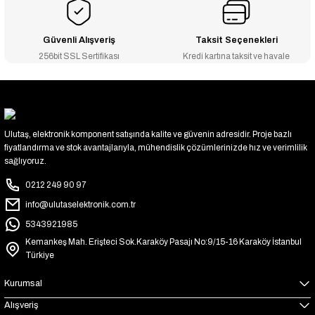
Güvenli Alışveriş
Taksit Seçenekleri
256bit SSL Sertifikası
Kredi kartına taksit ve havale
Ulutaş, elektronik komponent satışında kalite ve güvenin adresidir. Proje bazlı
fiyatlandırma ve stok avantajlarıyla, mühendislik çözümlerinizde hız ve verimlilik
sağlıyoruz.
0212 249 90 97
info@ulutaselektronik.com.tr
5343921985
Kemankeş Mah. Erişteci Sok.Karaköy Pasajı No:9/15-16 Karaköy İstanbul
Türkiye
Kurumsal
Alışveriş