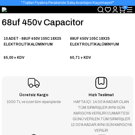
"Toptan Fiyatına Perakende Satış Avantajını Kaçırmayın!"
0
"Üyelere Özel: Stok Önceliği ve Proje Fiyatları."
68uf 450v Capacitor
10 ADET - 68UF 450V 105C 18X25
68UF 450V 105C 18X25
ELEKTROLİTİK ALÜMİNYUM
ELEKTROLİTİK ALÜMİNYUM
KONDANSATÖR - ONLİNE ÖZEL
KONDANSATÖR
FİYAT
$5,00
+ KDV
$0,71
+ KDV
Ücretsiz Kargo
Hızlı Teslimat
1000 TL ve üzeri tüm siparişlerde
HAFTA İÇİ : 14:00’A KADAR OLAN
TÜM SİPARİŞLER AYNI GÜN
KARGOYA VERİLİRİ CUMARTESİ
GÜNÜ VERİLEN TÜM SİPARİŞLER
12:00'A KADAR AYNI GÜN KARGOYA
VERİLİR