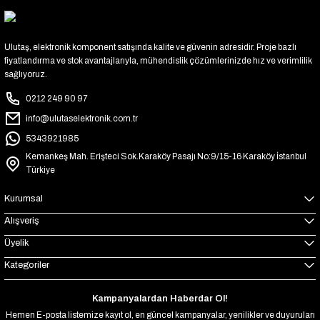
Ulutaş, elektronik komponent satışında kalite ve güvenin adresidir. Proje bazlı
fiyatlandırma ve stok avantajlarıyla, mühendislik çözümlerinizde hız ve verimlilik
sağlıyoruz.
0212 249 90 97
info@ulutaselektronik.com.tr
5343921985
Kemankeş Mah. Erişteci Sok.Karaköy Pasajı No:9/15-16 Karaköy İstanbul
Türkiye
Kurumsal
Alışveriş
Üyelik
Kategoriler
Kampanyalardan Haberdar Ol!
Hemen E-posta listemize kayıt ol, en güncel kampanyalar, yenilikler ve duyuruları