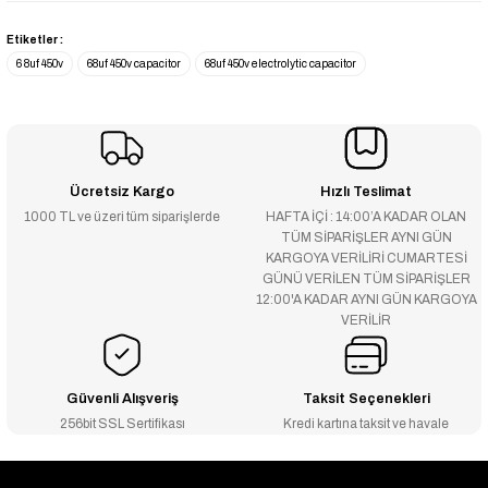
Etiketler :
6 8uf 450v
68uf 450v capacitor
68uf 450v electrolytic capacitor
Ücretsiz Kargo
Hızlı Teslimat
1000 TL ve üzeri tüm siparişlerde
HAFTA İÇİ : 14:00’A KADAR OLAN
TÜM SİPARİŞLER AYNI GÜN
KARGOYA VERİLİRİ CUMARTESİ
GÜNÜ VERİLEN TÜM SİPARİŞLER
12:00'A KADAR AYNI GÜN KARGOYA
VERİLİR
Güvenli Alışveriş
Taksit Seçenekleri
256bit SSL Sertifikası
Kredi kartına taksit ve havale