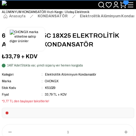
"Saat 14:00'a Kadar Verilen Siparişlerde Aynı Gün Kargo Avantajı!
"Binlerce Ürün Çeşitliliği ile Stoktan Hemen Teslim."
"Toptan Fiyatına Perakende Satış Avantajını Kaçırmayın!"
Anasayfa
KONDANSATÖR
Elektrolitik Alüminyum Konda
"Üyelere Özel: Stok Önceliği ve Proje Fiyatları."
68UF 450V 105C 18X25 ELEKTROLİTİK
ALÜMİNYUM KONDANSATÖR
₺33,79
+ KDV
1497 Adet Stokta var, şimdi sipariş ver hemen kargoda
Kategori
Elektrolitik Alüminyum Kondansatör
Marka
CHONGX
Stok Kodu
KS1029
Fiyat
33,79 TL + KDV
*3,77 TL den başlayan taksitlerle!