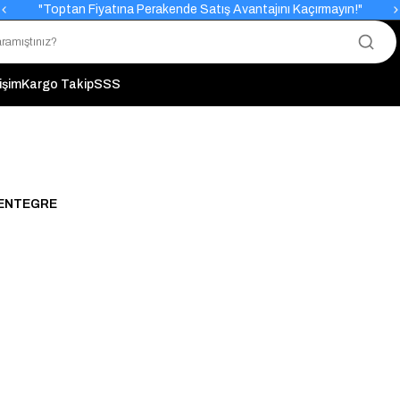
"Toptan Fiyatına Perakende Satış Avantajını Kaçırmayın!"
"Üyelere Özel: Stok Önceliği ve Proje Fiyatları."
tişim
Kargo Takip
SSS
 ENTEGRE