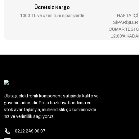
Ücretsiz Kargo
1000 TL ve üzeri tüm siparişlerde
HAFTA İÇİ
SİPARİŞLER
CUMARTESİ G
12:00'A KAD
Ulutaş, elektronik komponent satışında kalite ve
güvenin adresidir. Proje bazlı fiyatlandırma ve
stok avantajlarıyla, mühendislik çözümlerinizde
hız ve verimlilik sağlıyoruz.
0212 249 90 97