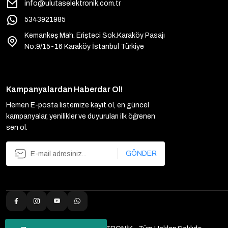
info@ulutaselektronik.com.tr
5343921985
Kemankeş Mah. Erişteci Sok.Karaköy Pasajı
No:9/15-16 Karaköy İstanbul Türkiye
Kampanyalardan Haberdar Ol!
Hemen E-posta listemize kayıt ol, en güncel
kampanyalar, yenilikler ve duyuruları ilk öğrenen
sen ol.
GÖNDER