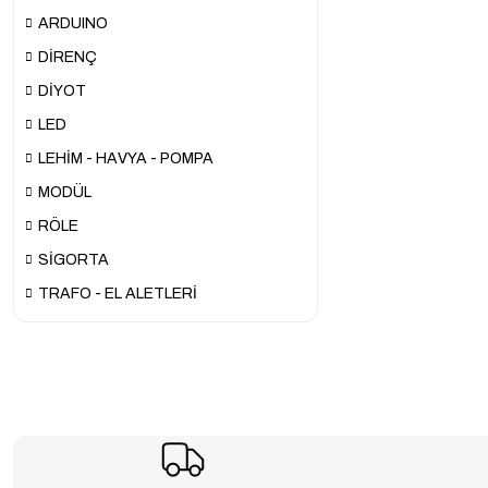
ARDUINO
DİRENÇ
DİYOT
LED
LEHİM - HAVYA - POMPA
MODÜL
RÖLE
SİGORTA
TRAFO - EL ALETLERİ