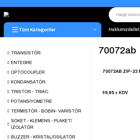
Tüm Kategoriler
Hakkımızda
İle
70072ab
TRANSİSTÖR
ENTEGRE
70072AB ZIP-23
OPTOCOUPLER
KONDANSATÖR
TRISTOR - TRIAC
$9,85
+ KDV
POTANSİYOMETRE
TERMİSTÖR - BOBİN- VARİSTÖR
SOKET - KLEMENS - PLAKET/
İZOLATÖR
BUZZER - KRİSTAL/OSİLATÖR