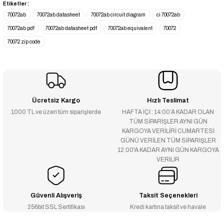
Etiketler :
70072ab
70072ab datasheet
70072ab circuit diagram
ci 70072ab
70072ab pdf
70072ab datasheet pdf
70072ab equivalent
70072
70072 zip code
Ücretsiz Kargo
Hızlı Teslimat
1000 TL ve üzeri tüm siparişlerde
HAFTA İÇİ : 14:00’A KADAR OLAN
TÜM SİPARİŞLER AYNI GÜN
KARGOYA VERİLİRİ CUMARTESİ
GÜNÜ VERİLEN TÜM SİPARİŞLER
12:00'A KADAR AYNI GÜN KARGOYA
VERİLİR
Güvenli Alışveriş
Taksit Seçenekleri
256bit SSL Sertifikası
Kredi kartına taksit ve havale