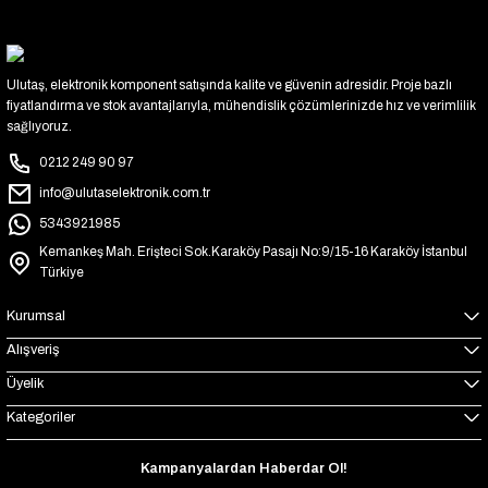
Ulutaş, elektronik komponent satışında kalite ve güvenin adresidir. Proje bazlı
fiyatlandırma ve stok avantajlarıyla, mühendislik çözümlerinizde hız ve verimlilik
sağlıyoruz.
0212 249 90 97
info@ulutaselektronik.com.tr
5343921985
Kemankeş Mah. Erişteci Sok.Karaköy Pasajı No:9/15-16 Karaköy İstanbul
Türkiye
Kurumsal
Alışveriş
Üyelik
Kategoriler
Kampanyalardan Haberdar Ol!