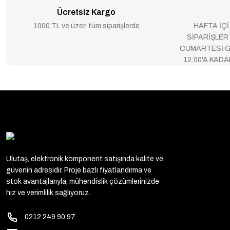
Ücretsiz Kargo
1000 TL ve üzeri tüm siparişlerde
HAFTA İÇİ
SİPARİŞLER
CUMARTESİ G
12:00'A KAD
Ulutaş, elektronik komponent satışında kalite ve
güvenin adresidir. Proje bazlı fiyatlandırma ve
stok avantajlarıyla, mühendislik çözümlerinizde
hız ve verimlilik sağlıyoruz.
0212 249 90 97