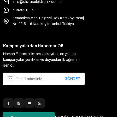
info@ulutaselektronik.com.tr
5343921985
Kemankeş Mah. Erişteci Sok.Karaköy Pasajı
No:9/15-16 Karaköy İstanbul Türkiye
Kampanyalardan Haberdar Ol!
Hemen E-posta listemize kayıt ol, en güncel
kampanyalar, yenilikler ve duyuruları ilk öğrenen
sen ol.
GÖNDER