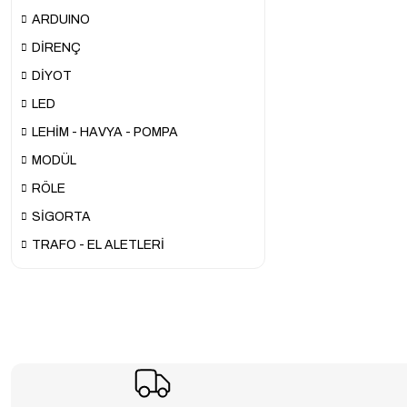
ARDUINO
DİRENÇ
DİYOT
LED
LEHİM - HAVYA - POMPA
MODÜL
RÖLE
SİGORTA
TRAFO - EL ALETLERİ