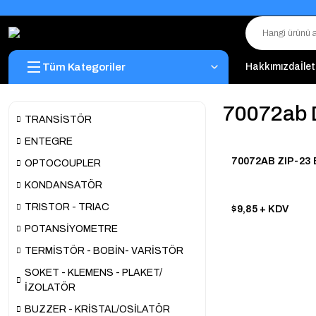
Tüm Kategoriler
Hakkımızda
İle
70072ab 
TRANSİSTÖR
ENTEGRE
70072AB ZIP-23
OPTOCOUPLER
KONDANSATÖR
TRISTOR - TRIAC
$9,85
+ KDV
POTANSİYOMETRE
TERMİSTÖR - BOBİN- VARİSTÖR
SOKET - KLEMENS - PLAKET/
İZOLATÖR
BUZZER - KRİSTAL/OSİLATÖR