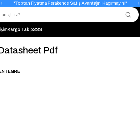
"Toptan Fiyatına Perakende Satış Avantajını Kaçırmayın!"
"Üyelere Özel: Stok Önceliği ve Proje Fiyatları."
tişim
Kargo Takip
SSS
Datasheet Pdf
 ENTEGRE