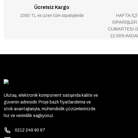
Ücretsiz Kargo
1000 TL ve üzeri tüm siparişlerde
HAFTA İÇİ
SİPARİŞLER
CUMARTESİ G
12:00'A KAD
Ulutaş, elektronik komponent satışında kalite ve
güvenin adresidir. Proje bazlı fiyatlandırma ve
stok avantajlarıyla, mühendislik çözümlerinizde
hız ve verimlilik sağlıyoruz.
0212 249 90 97