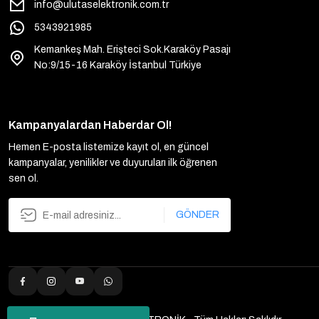
info@ulutaselektronik.com.tr
5343921985
Kemankeş Mah. Erişteci Sok.Karaköy Pasajı
No:9/15-16 Karaköy İstanbul Türkiye
Kampanyalardan Haberdar Ol!
Hemen E-posta listemize kayıt ol, en güncel
kampanyalar, yenilikler ve duyuruları ilk öğrenen
sen ol.
GÖNDER