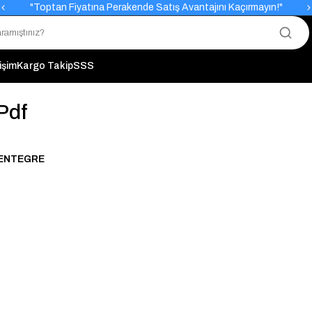
"Toptan Fiyatına Perakende Satış Avantajını Kaçırmayın!"
"Üyelere Özel: Stok Önceliği ve Proje Fiyatları."
tişim
Kargo Takip
SSS
Pdf
 ENTEGRE