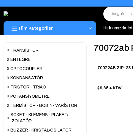
Tüm Kategoriler
Hakkımızda
İle
70072ab 
TRANSİSTÖR
ENTEGRE
70072AB ZIP-23
OPTOCOUPLER
KONDANSATÖR
TRISTOR - TRIAC
$9,85
+ KDV
POTANSİYOMETRE
TERMİSTÖR - BOBİN- VARİSTÖR
SOKET - KLEMENS - PLAKET/
İZOLATÖR
BUZZER - KRİSTAL/OSİLATÖR