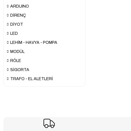
ARDUINO
DİRENÇ
DİYOT
LED
LEHİM - HAVYA - POMPA
MODÜL
RÖLE
SİGORTA
TRAFO - EL ALETLERİ