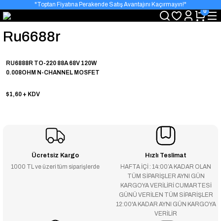
"Toptan Fiyatına Perakende Satış Avantajını Kaçırmayın!"
0
"Üyelere Özel: Stok Önceliği ve Proje Fiyatları."
Ru6688r
RU6888R TO-220 88A 68V 120W
0.008OHM N-CHANNEL MOSFET
$1,60
+ KDV
Ücretsiz Kargo
Hızlı Teslimat
1000 TL ve üzeri tüm siparişlerde
HAFTA İÇİ : 14:00’A KADAR OLAN
TÜM SİPARİŞLER AYNI GÜN
KARGOYA VERİLİRİ CUMARTESİ
GÜNÜ VERİLEN TÜM SİPARİŞLER
12:00'A KADAR AYNI GÜN KARGOYA
VERİLİR